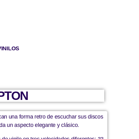
VINILOS
PTON
can una forma retro de escuchar sus discos
da un aspecto elegante y clásico.
e vinilo en tres velocidades diferentes: 33