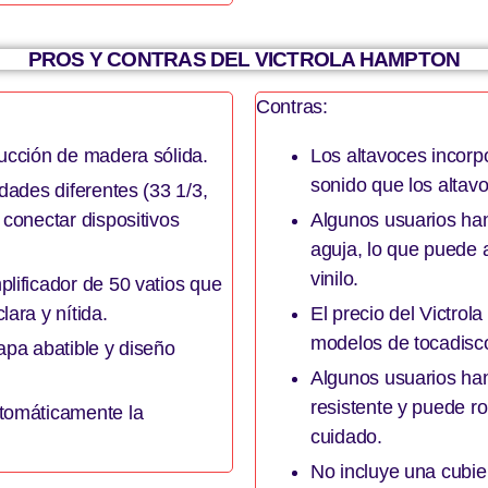
PROS Y CONTRAS DEL VICTROLA HAMPTON
Contras:
rucción de madera sólida.
Los altavoces incorp
sonido que los altav
dades diferentes (33 1/3,
 conectar dispositivos
Algunos usuarios han
aguja, lo que puede a
vinilo.
lificador de 50 vatios que
ara y nítida.
El precio del Victro
modelos de tocadisc
tapa abatible y diseño
Algunos usuarios han
resistente y puede r
utomáticamente la
cuidado.
No incluye una cubier