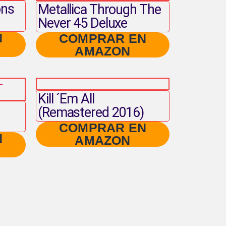
ons
Metallica Through The
Never 45 Deluxe
N
COMPRAR EN
AMAZON
Kill ´Em All
(Remastered 2016)
COMPRAR EN
N
AMAZON