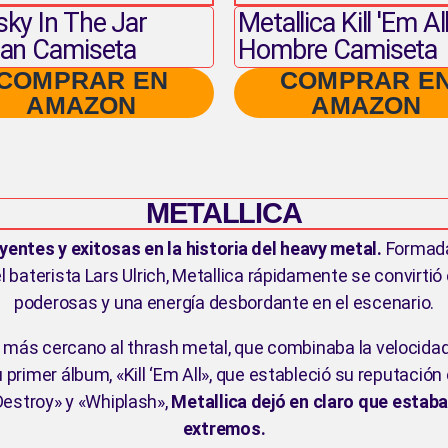
ky In The Jar
Metallica Kill 'Em Al
lan Camiseta
Hombre Camiseta
COMPRAR EN
COMPRAR E
AMAZON
AMAZON
METALLICA
yentes y exitosas en la historia del heavy metal.
Formada 
el baterista Lars Ulrich, Metallica rápidamente se convirtió
poderosas y una energía desbordante en el escenario.
más cercano al thrash metal, que combinaba la velocidad 
 primer álbum, «Kill ‘Em All», que estableció su reputació
estroy» y «Whiplash»,
Metallica dejó en claro que estaba
extremos.