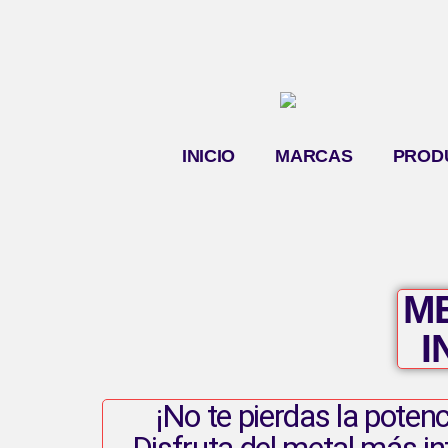
INICIO
MARCAS
PROD
ME
I
¡No te pierdas la potenc
Disfruta del metal más i