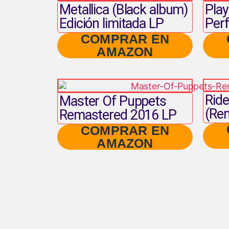
Metallica (Black album)
Play
Edición limitada LP
Perf
COMPRAR EN
AMAZON
Ride
Master Of Puppets
(Re
Remastered 2016 LP
COMPRAR EN
AMAZON