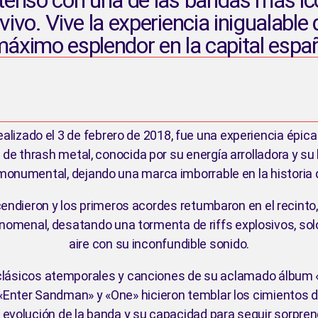
ivo. Vive la experiencia inigualable
áximo esplendor en la capital espa
realizado el 3 de febrero de 2018, fue una experiencia épic
a de thrash metal, conocida por su energía arrolladora y su
monumental, dejando una marca imborrable en la historia d
dieron y los primeros acordes retumbaron en el recinto, 
enomenal, desatando una tormenta de riffs explosivos, solo
aire con su inconfundible sonido.
e clásicos atemporales y canciones de su aclamado álbum
nter Sandman» y «One» hicieron temblar los cimientos de
 evolución de la banda y su capacidad para seguir sorpren