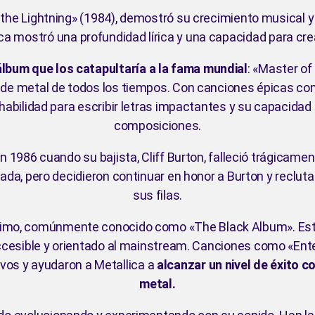
e the Lightning» (1984), demostró su crecimiento musical y
lica mostró una profundidad lírica y una capacidad para c
álbum que los catapultaría a la fama mundial
: «Master of
 metal de todos los tiempos. Con canciones épicas como
habilidad para escribir letras impactantes y su capacida
composiciones.
en 1986 cuando su bajista, Cliff Burton, falleció trágicam
tada, pero decidieron continuar en honor a Burton y reclut
sus filas.
nimo, comúnmente conocido como «The Black Album». Este 
cesible y orientado al mainstream. Canciones como «Ent
ivos y ayudaron a Metallica a
alcanzar un nivel de éxito c
metal.