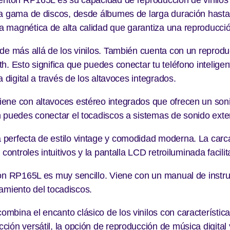
ia gama de discos, desde álbumes de larga duración hasta
magnética de alta calidad que garantiza una reproducción
de más allá de los vinilos. También cuenta con un reprod
. Esto significa que puedes conectar tu teléfono inteligent
 digital a través de los altavoces integrados.
ene con altavoces estéreo integrados que ofrecen un sonid
 puedes conectar el tocadiscos a sistemas de sonido exter
perfecta de estilo vintage y comodidad moderna. La carcas
controles intuitivos y la pantalla LCD retroiluminada facili
on RP165L es muy sencillo. Viene con un manual de instruc
onamiento del tocadiscos.
mbina el encanto clásico de los vinilos con característi
ión versátil, la opción de reproducción de música digita