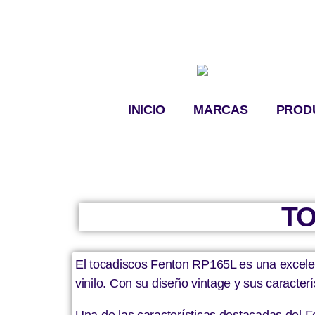
INICIO
MARCAS
PROD
TO
El tocadiscos Fenton RP165L es una excelent
vinilo. Con su diseño vintage y sus caracter
Una de las características destacadas del F