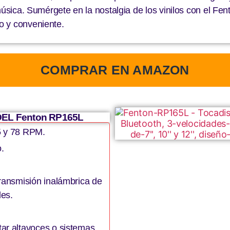
música. Sumérgete en la nostalgia de los vinilos con el Fen
o y conveniente.
COMPRAR EN AMAZON
EL Fenton RP165L
5 y 78 RPM.
.
transmisión inalámbrica de
les.
tar altavoces o sistemas