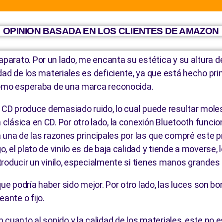
OPINION BASADA EN LOS CLIENTES DE AMAZON
arato. Por un lado, me encanta su estética y su altura de
dad de los materiales es deficiente, ya que está hecho pri
 como esperaba de una marca reconocida.
e CD produce demasiado ruido, lo cual puede resultar mole
ásica en CD. Por otro lado, la conexión Bluetooth funciona
era una de las razones principales por las que compré est
 el plato de vinilo es de baja calidad y tiende a moverse, 
roducir un vinilo, especialmente si tienes manos grandes 
que podría haber sido mejor. Por otro lado, las luces son 
ante o fijo.
cuanto al sonido y la calidad de los materiales, este no es