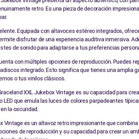
 Jukebox Vintage presenta un aspecto auténtico, con pan
nuinamente retro. Es una pieza de decoración impresiona
bar.
elente. Equipada con altavoces estéreo integrados, ofrece
permite disfrutar de una experiencia auditiva inmersiva. 
ustes de sonido para adaptarse a tus preferencias person
cuenta con múltiples opciones de reproducción. Puedes re
 tocadiscos integrado. Esto significa que tienes una ampli
rnos o tus vinilos clásicos.
Graceland XXL Jukebox Vintage es su capacidad para crea
o LED que emula las luces de colores parpadeantes típicas 
en la oscuridad.
 Vintage es un altavoz retro impresionante que combina 
ciones de reproducción y su capacidad para crear un amb