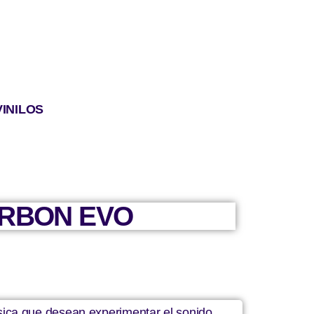
VINILOS
ARBON EVO
sica que desean experimentar el sonido