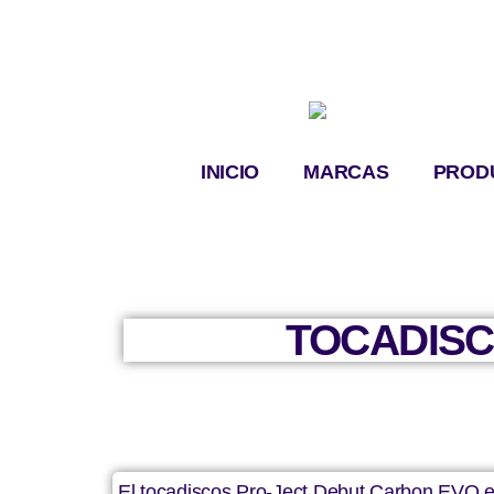
INICIO
MARCAS
PROD
TOCADISC
El tocadiscos Pro-Ject Debut Carbon EVO e