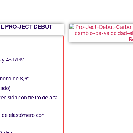
L PRO-JECT DEBUT
O
/3 y 45 RPM
rbono de 8,6″
lado)
recisión con fieltro de alta
 de elastómero con
20 kHz