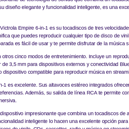
su diseño elegante y funcionalidad inteligente, es una exc
 Victrola Empire 6-in-1 es su tocadiscos de tres velocidad
nifica que puedes reproducir cualquier tipo de disco de vin
arada es fácil de usar y te permite disfrutar de la música 
n otros cinco modos de entretenimiento. Incluye un reprod
r de 3,5 mm para dispositivos externos y conectividad Blue
otro dispositivo compatible para reproducir música en strea
in-1 es excelente. Sus altavoces estéreo integrados ofrece
referencias. Además, su salida de línea RCA te permite co
mersiva.
 dispositivo impresionante que combina un tocadiscos de a
ncionalidad inteligente lo hacen una excelente opción pa
iscos de vinilo, CDs, cassettes, radio y música en streami