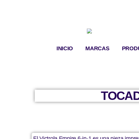
INICIO
MARCAS
PROD
TOCAD
El Victrola Empire 6-in-1 es una pieza impr