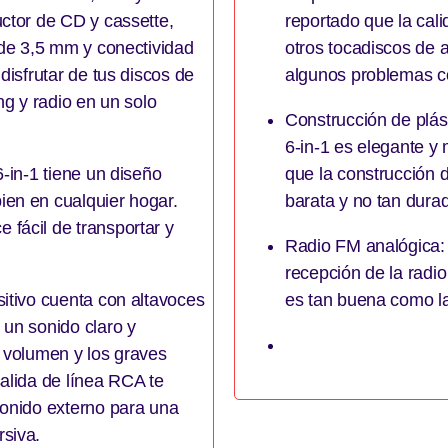
ctor de CD y cassette,
reportado que la cal
 de 3,5 mm y conectividad
otros tocadiscos de 
disfrutar de tus discos de
algunos problemas co
ng y radio en un solo
Construcción de plást
6-in-1 es elegante y
-in-1 tiene un diseño
que la construcción d
en en cualquier hogar.
barata y no tan dura
fácil de transportar y
Radio FM analógica:
recepción de la radio
itivo cuenta con altavoces
es tan buena como la 
 un sonido claro y
l volumen y los graves
alida de línea RCA te
sonido externo para una
siva.