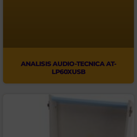
ANALISIS AUDIO-TECNICA AT-
LP60XUSB