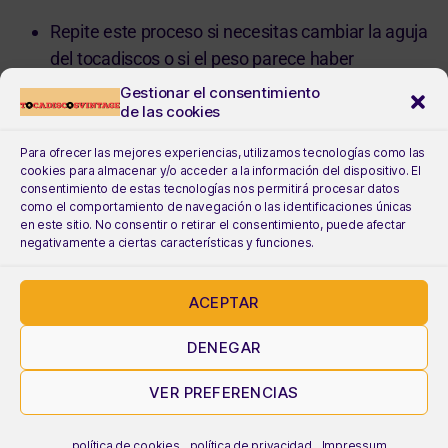
Repite este proceso si necesitas cambiar la aguja
del tocadiscos o si el peso parece haber
cambiado con el tiempo.
Gestionar el consentimiento
de las cookies
Espero que esta información te sea útil para calibrar
Para ofrecer las mejores experiencias, utilizamos tecnologías como las
el peso de tu tocadiscos. Recuerda que si tienes
cookies para almacenar y/o acceder a la información del dispositivo. El
consentimiento de estas tecnologías nos permitirá procesar datos
alguna duda o problema, siempre puedes consultar
como el comportamiento de navegación o las identificaciones únicas
el manual de instrucciones o buscar asistencia
en este sitio. No consentir o retirar el consentimiento, puede afectar
negativamente a ciertas características y funciones.
técnica especializada.
ACEPTAR
DENEGAR
VER PREFERENCIAS
política de cookies
política de privacidad
Impressum