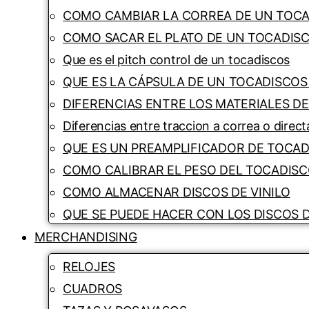
COMO CAMBIAR LA CORREA DE UN TOC
COMO SACAR EL PLATO DE UN TOCADISC
Que es el pitch control de un tocadiscos
QUE ES LA CÁPSULA DE UN TOCADISCO
DIFERENCIAS ENTRE LOS MATERIALES DE
Diferencias entre traccion a correa o direct
QUE ES UN PREAMPLIFICADOR DE TOCAD
COMO CALIBRAR EL PESO DEL TOCADIS
COMO ALMACENAR DISCOS DE VINILO
QUE SE PUEDE HACER CON LOS DISCOS D
MERCHANDISING
RELOJES
CUADROS