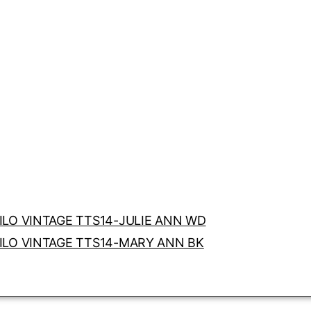
ILO VINTAGE TTS14-JULIE ANN WD
ILO VINTAGE TTS14-MARY ANN BK