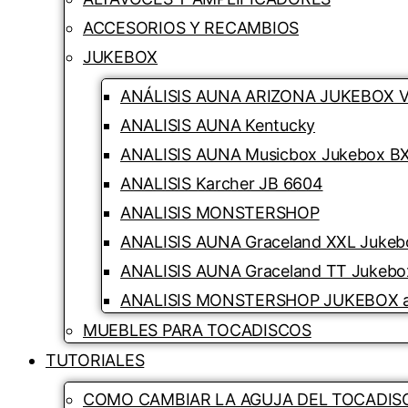
ACCESORIOS Y RECAMBIOS
JUKEBOX
ANÁLISIS AUNA ARIZONA JUKEBOX 
ANALISIS AUNA Kentucky
ANALISIS AUNA Musicbox Jukebox B
ANALISIS Karcher JB 6604
ANALISIS MONSTERSHOP
ANALISIS AUNA Graceland XXL Jukeb
ANALISIS AUNA Graceland TT Jukebo
ANALISIS MONSTERSHOP JUKEBOX a
MUEBLES PARA TOCADISCOS
TUTORIALES
COMO CAMBIAR LA AGUJA DEL TOCADIS