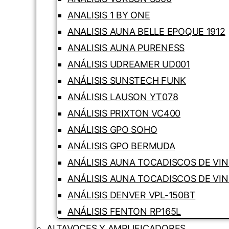
ANALISIS 1 BY ONE
ANALISIS AUNA BELLE EPOQUE 1912
ANALISIS AUNA PURENESS
ANÁLISIS UDREAMER UD001
ANÁLISIS SUNSTECH FUNK
ANÁLISIS LAUSON YT078
ANÁLISIS PRIXTON VC400
ANÁLISIS GPO SOHO
ANÁLISIS GPO BERMUDA
ANÁLISIS AUNA TOCADISCOS DE VIN
ANÁLISIS AUNA TOCADISCOS DE VIN
ANÁLISIS DENVER VPL-150BT
ANÁLISIS FENTON RP165L
ALTAVOCES Y AMPLIFICADORES