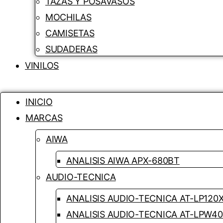
TAZAS Y POSAVASOS
MOCHILAS
CAMISETAS
SUDADERAS
VINILOS
INICIO
MARCAS
AIWA
ANALISIS AIWA APX-680BT
AUDIO-TECNICA
ANALISIS AUDIO-TECNICA AT-LP120
ANALISIS AUDIO-TECNICA AT-LPW4