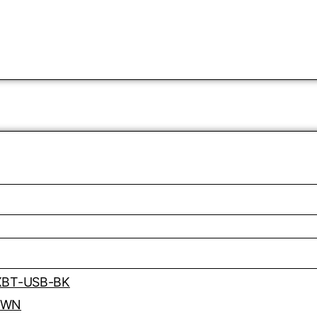
XBT-USB-BK
0WN